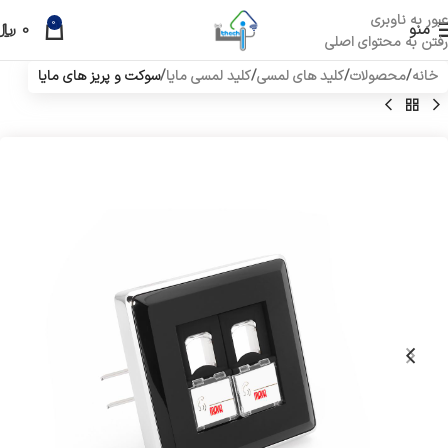
عبور به ناوبری
0
منو
0
﷼
رفتن به محتوای اصلی
خانه
محصولات
کلید های لمسی
کلید لمسی مایا
سوکت و پریز های مایا