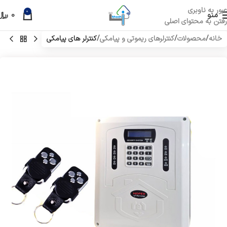
عبور به ناوبری
0
منو
0
﷼
رفتن به محتوای اصلی
خانه
محصولات
کنترلرهای ریموتی و پیامکی
کنترلر های پیامکی