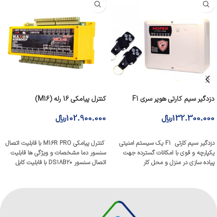
دزدگیر سیم کارتی هوپر سری F1
کنترل پیامکی 16 رله (M16)
132.300.000
﷼
102.900.000
﷼
افزودن به سبد خرید
افزودن به سبد خرید
دزدگیر سیم کارتی F1 یک سیستم امنیتی
کنترل پیامکی M16R PRO با قابلیت اتصال
یکپارچه و قوی با امکانات گسترده جهت
سنسور دما مشخصات و ویژگی ها قابلیت
پیاده سازی در منزل و محل کار
اتصال سنسور DS18B20 با قابلیت کابل