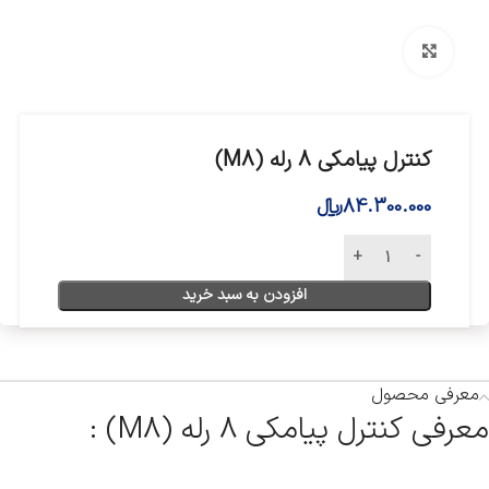
بزرگنمایی تصویر
کنترل پیامکی 8 رله (M8)
84.300.000
﷼
افزودن به سبد خرید
معرفی محصول
معرفی کنترل پیامکی 8 رله (M8) :