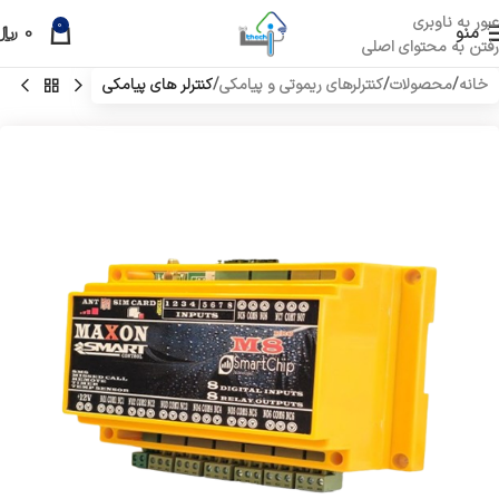
عبور به ناوبری
0
منو
0
﷼
رفتن به محتوای اصلی
خانه
محصولات
کنترلرهای ریموتی و پیامکی
کنترلر های پیامکی