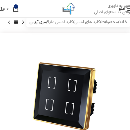
عبور به ناوبری
0
منو
0
﷼
رفتن به محتوای اصلی
خانه
محصولات
کلید های لمسی
کلید لمسی مایا
سری آریس