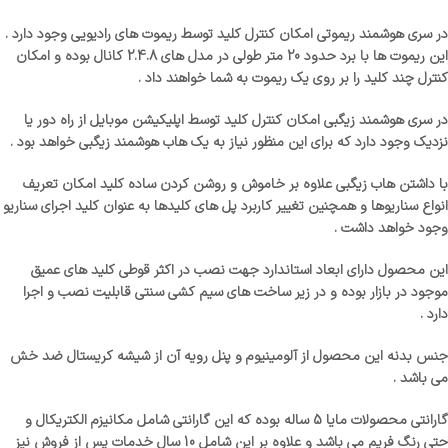
در سری هوشمند ریموتی امکان کنترل کلید توسط ریموت های رادیویی وجود دارد .
این ریموت ها با برد حدود 20 متر طولی در مدل های 2.4.8 کانال بوده و امکان
کنترل چند کلید را بر روی یک ریموت به شما خواهند داد .
در سری هوشمند زیگبی امکان کنترل کلید توسط اپلیکیشن موبایل از راه دور یا
نزدیک وجود دارد که برای این منظور نیاز به یک هاب هوشمند زیگبی خواهد بود .
با داشتن هاب زیگبی علاوه بر خاموش و روشن کردن ساده کلید امکان تعریف
انواع سناریوها و همچنین تغییر کاربرد پل های کلیدها به عنوان کلید اجرای سناریو
وجود خواهد داشت .
این محصول دارای ابعاد استاندارد جهت نصب در اکثر قوطی کلید های عمیق
موجود در بازار بوده و در زیر ساخت های سیم کشی سنتی قابلیت نصب و اجرا
دارد .
جنس بدنه این محصول از آلومینیوم و پنل رویه آن از شیشه کریستال ضد خش
می باشد .
گارانتی محصولات مایا 5 ساله بوده که این گارانتی شامل مکانیزم الکتریکال و
حتی رنگ فریم می باشد و علاوه بر این شامل 10 سال خدمات پس از فروش نیز