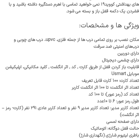
های بهداشتی کووید۱۹ نمی خواهید تماسی با اهرم دستگیره داشته باشید و با
فشردن یک دکمه قفل باز و بسته می شود.
ویژگی ها و مشخصات:
مکان نصب بر روی تمامی درب ها از جمله فلزی، upvc، درب های چوبی و
درب‌های امنیتی ضد سرقت
دارای دوربین
دارای چشمی دیجیتال
قابلیت باز کردن قفل از طریق کارت , کد , اثر انگشت , کلید مکانیکی، اپلیکیشن
موبایل Usmart
تعداد کارت: 100 کارت قابل تعریف
تعداد اثر انگشت: تا 100 اثر انگشت کاربر
تعداد کد (رمز عبور): تا 100 کد
طول رمز عبور: 6 تا 10عدد
تعداد کاربر مدیر: تعداد کاربر مدیر ۹ نفر و تعداد کاربر عادی ۲۹۱ نفر (کارت- رمز –
اثر انگشت)
دارای صفحه لمسی
حالت قفل دوگانه: اتوماتیک
باطری لیتیوم شارژی (نگهداری شارژ)