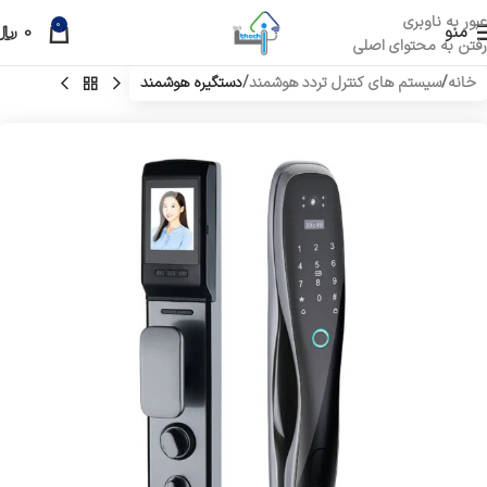
عبور به ناوبری
0
منو
0
﷼
رفتن به محتوای اصلی
خانه
سیستم های کنترل تردد هوشمند
دستگیره هوشمند