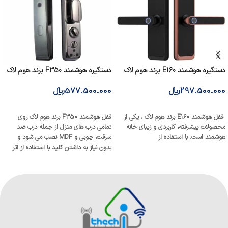
دستگیره هوشمند E160 برند هوم لاک
دستگیره هوشمند F350 برند هوم لاک
297.500.000
﷼
577.500.000
﷼
افزودن به سبد خرید
افزودن به سبد خرید
قفل هوشمند E160 برند هوم لاک ، یکی از
قفل هوشمند F350 برند هوم لاک روی
محصولات پیشرفته، کاربردی و زیبای خانه
تمامی درب های منزل از جمله درب ضد
هوشمند است. با استفاده از
سرقت، چوبی و MDF نصب می شود و
بدون نیاز به داشتن کلید با استفاده از اثر
انگشت، تشخیص چهره، رمز عبور، کارت
NFS و یا اپلکیشن موبایل وارد منزل شوید.