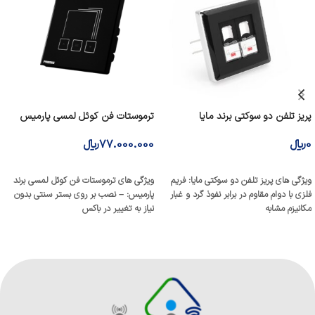
پریز تلفن دو سوکتی برند مایا
ترموستات فن کوئل لمسی پارمیس
0
﷼
77.000.000
﷼
افزودن به سبد خرید
افزودن به سبد خرید
ویژگی های پریز تلفن دو سوکتی مایا: فریم
ویژگی های ترموستات فن کوئل لمسی برند
فلزی با دوام مقاوم در برابر نفوذ گرد و غبار
پارمیس: – نصب بر روی بستر سنتی بدون
مکانیزم مشابه
نیاز به تغییر در باکس