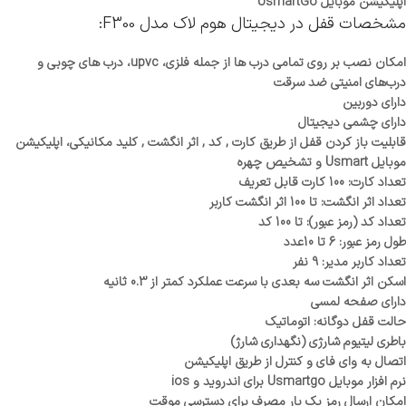
اپلیکیشن موبایل
UsmartGo
مشخصات قفل در دیجیتال هوم لاک مدل F300:
امکان نصب بر روی تمامی درب ها از جمله فلزی، upvc، درب های چوبی و
درب‌های امنیتی ضد سرقت
دارای دوربین
دارای چشمی دیجیتال
قابلیت باز کردن قفل از طریق کارت , کد , اثر انگشت , کلید مکانیکی، اپلیکیشن
موبایل Usmart و تشخیص چهره
تعداد کارت: 100 کارت قابل تعریف
تعداد اثر انگشت: تا 100 اثر انگشت کاربر
تعداد کد (رمز عبور): تا 100 کد
طول رمز عبور: 6 تا 10عدد
تعداد کاربر مدیر: 9 نفر
اسکن اثر انگشت سه بعدی با سرعت عملکرد کمتر از 0.3 ثانیه
دارای صفحه لمسی
حالت قفل دوگانه: اتوماتیک
باطری لیتیوم شارژی (نگهداری شارژ)
اتصال به وای فای و کنترل از طریق اپلیکیشن
نرم افزار موبایل Usmartgo برای اندروید و ios
امکان ارسال رمز یک بار مصرف برای دسترسی موقت