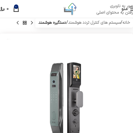
عبور به ناوبری
0
منو
0
﷼
رفتن به محتوای اصلی
خانه
سیستم های کنترل تردد هوشمند
دستگیره هوشمند