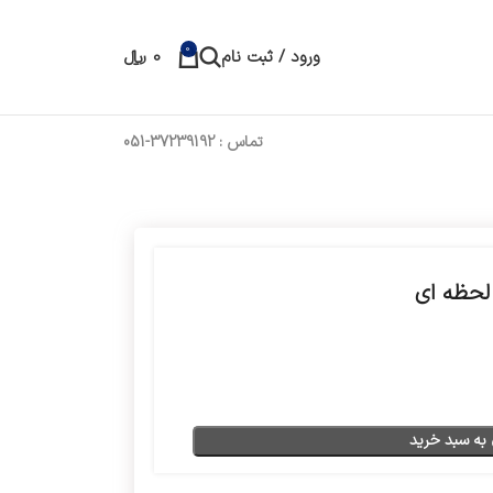
0
ورود / ثبت نام
0
﷼
تماس : 37239192-051
به سبد خرید