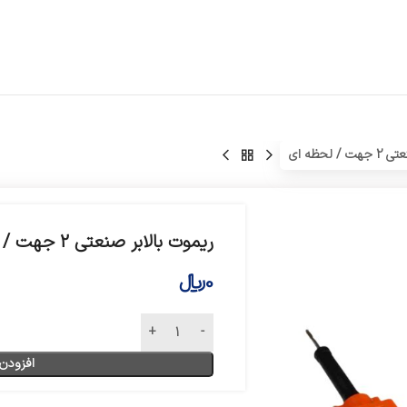
 لحظه ای
ریموت بالابر صنعتی 2 جهت / لحظه ای
0
﷼
افزودن 