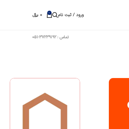
0
ورود / ثبت نام
0
﷼
تماس : 37239192-051